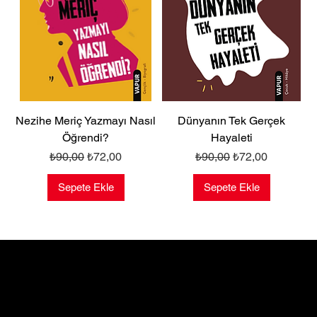
Nezihe Meriç Yazmayı Nasıl
Dünyanın Tek Gerçek
Öğrendi?
Hayaleti
Normal Fiyat
İndirimli Fiyat
Normal Fiyat
İndirimli Fiyat
₺90,00
₺72,00
₺90,00
₺72,00
Sepete Ekle
Sepete Ekle