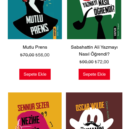
Mutlu Prens
Sabahattin Ali Yazmayı
Nasıl Öğrendi?
Normal Fiyat
İndirimli Fiyat
₺70,00
₺56,00
Normal Fiyat
İndirimli Fiyat
₺90,00
₺72,00
Sepete Ekle
Sepete Ekle