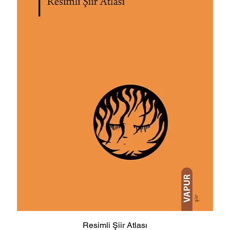
Resimli Şiir Atlası