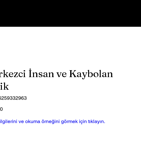
İletişim
Giriş
kezci İnsan ve Kaybolan
ik
6259332963
59332963
00
lgilerini ve okuma örneğini görmek için tıklayın.