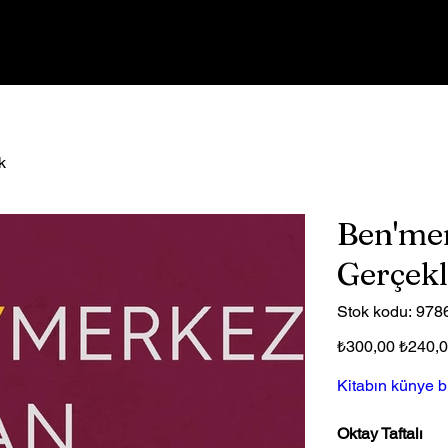
Kitaplar
Hakkımızda
k
Ben'mer
Gerçekl
Stok
Stok kodu:
978
kodu:
97862
Orijinal
İndirimli
₺300,00
₺240,
fiyat
fiyat
Kitabın künye bi
Oktay Taftalı