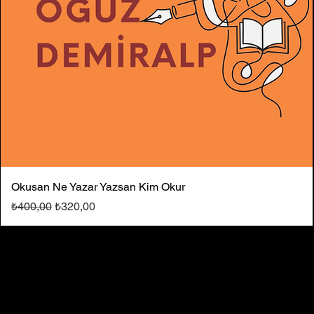
Okusan Ne Yazar Yazsan Kim Okur
Normal Fiyat
İndirimli Fiyat
₺400,00
₺320,00
Çeviri: Çocuk/ Hikâye
Deneme
Öykü
Öykü