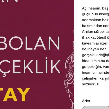
Aç insanın, başk
güçlünün kişili
adamaktan haz 
bakımından soru
Anılan süreci t
(hakikat ötesi)
kavramlar üzeri
belirleyen ben’i
gerçeklik değiş
idealizmin bu 
gerçekliğin, va
insan bilincind
çalışırken karşı
seziyoruz.
Adet