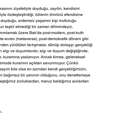
asının ziyafetiyle doyduğu, zayıfın, kendisini
ğiyle özdeşleştirdiği, kölenin ömrünü efendisine
duyduğu, erdemsiz yaşamın kişi mutluluğu
n teşkil etmediği bir zaman dilimindeyiz.
anımlamak üzere Batı’da post-modern, post-truth
 öte-evren (metaverse), post-demokratik dönem gibi
nden yürütülen tartışmalar, dönüp dolaşıp: gerçekliği
n algı ve duyumlarıdır, algı ve duyum değiştiğinde,
ir, kuramına yaslanıyor. Ancak kimse, geleneksel
demode kuramını açıktan savunmuyor. Çünkü
rsayım bile olsa en azından kendi gerçekliğimizin,
en bağımsız bir yanının olduğunu, onu denetlemeye
laştığımız zorluklardan, maruz kaldığımız acılardan