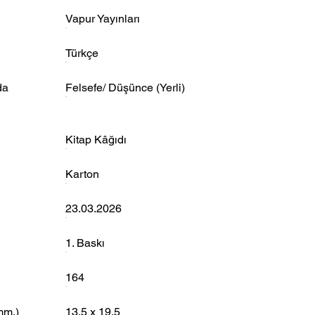
Vapur Yayınları
Türkçe
da
Felsefe/ Düşünce (Yerli)
Kitap Kâğıdı
Karton
23.03.2026
1. Baskı
164
mm.)
13,5 x 19,5