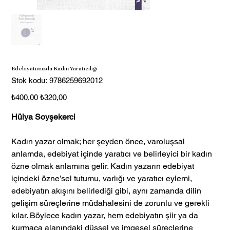
Edebiyatımızda Kadın Yaratıcılığı
Stok
Stok kodu:
9786259692012
kodu:
9786259692012
Orijinal
İndirimli
₺400,00
₺320,00
fiyat
fiyat
Hülya Soyşekerci
Kadın yazar olmak; her şeyden önce, varoluşsal
anlamda, edebiyat içinde yaratıcı ve belirleyici bir kadın
özne olmak anlamına gelir. Kadın yazarın edebiyat
içindeki özne’sel tutumu, varlığı ve yaratıcı eylemi,
edebiyatın akışını belirlediği gibi, aynı zamanda dilin
gelişim süreçlerine müdahalesini de zorunlu ve gerekli
kılar. Böylece kadın yazar, hem edebiyatın şiir ya da
kurmaca alanındaki düşsel ve imgesel süreçlerine