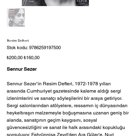
Resim Defteri
Stok
Stok kodu:
9786259197500
kodu:
9786259197500
Orijinal
İndirimli
₺200,00
₺160,00
fiyat
fiyat
Sennur Sezer
Sennur Sezer’in Resim Defteri, 1972-1978 yılları
arasında Cumhuriyet gazetesinde kaleme aldığı sergi
izlenimlerini ve sanatçı söyleşilerini bir araya getiriyor.
Sergi salonlarından atölyelere, ressamın iç dünyasından
heykeltıraşın malzemeyle boğuşmasına uzanan geniş bir
alanda, sanatçının geçim kaygısını, sosyal
güvencesizliğini ve sanat ile halk arasındaki kopukluğu
sorguluyor. Fahrünnisa Zeyd'den Ara Güler'e, Nuri